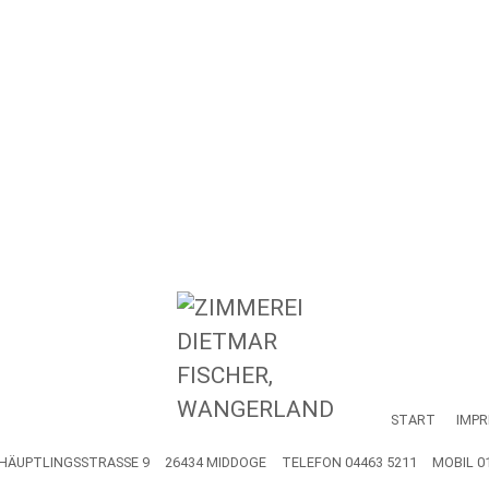
START
IMP
HÄUPTLINGSSTRASSE 9
26434 MIDDOGE
TELEFON
04463 5211
MOBIL
0