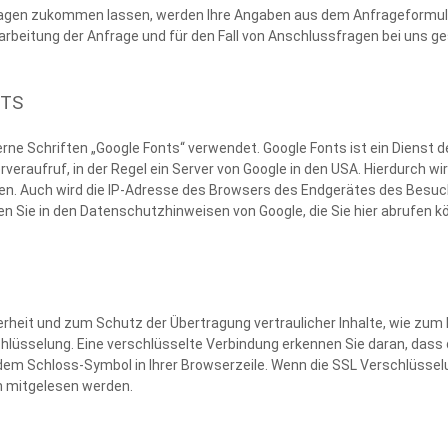
agen zukommen lassen, werden Ihre Angaben aus dem Anfrageformular 
eitung der Anfrage und für den Fall von Anschlussfragen bei uns ges
TS
ne Schriften „Google Fonts“ verwendet. Google Fonts ist ein Dienst der
rveraufruf, in der Regel ein Server von Google in den USA. Hierdurch wi
en. Auch wird die IP-Adresse des Browsers des Endgerätes des Besuch
en Sie in den Datenschutzhinweisen von Google, die Sie hier abrufen k
rheit und zum Schutz der Übertragung vertraulicher Inhalte, wie zum Be
hlüsselung. Eine verschlüsselte Verbindung erkennen Sie daran, dass
 dem Schloss-Symbol in Ihrer Browserzeile. Wenn die SSL Verschlüsselun
en mitgelesen werden.